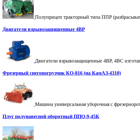
Полуприцеп тракторный типа ППР (разбрасыва
Двигатели взрывозащищенные 4ВР
Двигатели взрывозащищенные 4ВР, 4ВС изгот
Фрезерный снегопогрузчик КО-816 (на КамАЗ-4310)
Машина универсальная уборочная с фрезерно
Плуг полунавесной оборотный ППО-9-45К