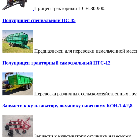
Прицеп тракторный ПСН-30-900.
Полуприцеп специальный ПС-45
Предназначен для перевозки измельченной мас
Полуприцеп тракторный самосвальный ПТС-12
Перевозка различных сельскохозяйственных гр
Запчасти к культиватору окучнику навесному КОН-1,4/2,8
Запчасти к культиватору окучнику навесному…