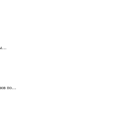
сы…
узов по…