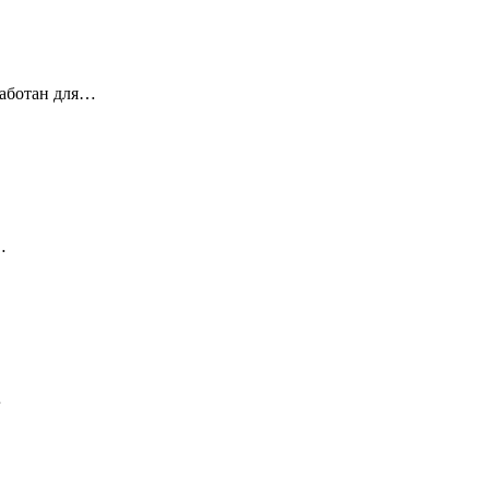
работан для…
…
…