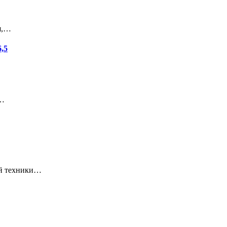
я,…
,5
и…
ой техники…