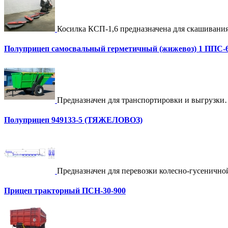
Косилка КСП-1,6 предназначена для скашивани
Полуприцеп самосвальный герметичный (жижевоз) 1 ППС-6
Предназначен для транспортировки и выгрузк
Полуприцеп 949133-5 (ТЯЖЕЛОВОЗ)
Предназначен для перевозки колесно-гусеничн
Прицеп тракторный ПСН-30-900