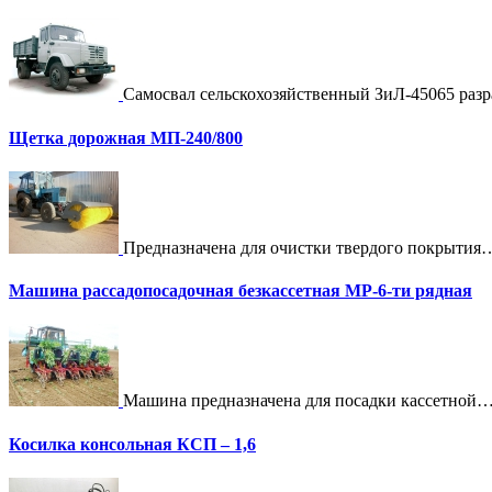
Самосвал сельскохозяйственный ЗиЛ-45065 раз
Щетка дорожная МП-240/800
Предназначена для очистки твердого покрытия
Машина рассадопосадочная безкассетная МР-6-ти рядная
Машина предназначена для посадки кассетной
Косилка консольная КСП – 1,6