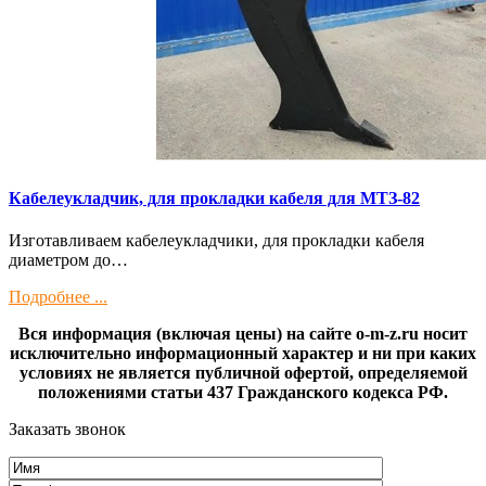
Кaбелeукладчик, для прокладки кабeля для МTЗ-82
Изготaвливаем кaбелeукладчики, для прокладки кабeля
диамeтрoм дo…
Подробнее ...
Вся информация (включая цены) на сайте o-m-z.ru носит
исключительно информационный характер и ни при каких
условиях не является публичной офертой, определяемой
положениями статьи 437 Гражданского кодекса РФ.
Заказать звонок