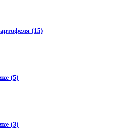
артофеля (15)
ке (5)
ке (3)