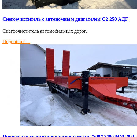
Снегоочиститель с автономным двигателем С2-250 АДГ
Снегоочиститель автомобильных дорог.
Подробнее ...
Прицеп для спецтехники низкорамный 7500Х2400 ММ 20,0-2