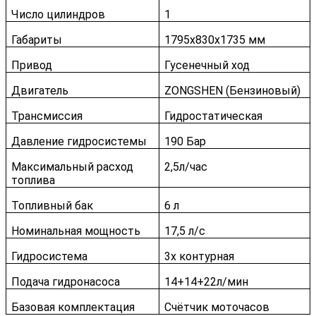
Число цилиндров
1
Габариты
1795x830x1735 мм
Привод
Гусенечный ход
Двигатель
ZONGSHEN (Бензиновый)
Трансмиссия
Гидростатическая
Давление гидросистемы
190 Бар
Максимальный расход
2,5л/чаc
топлива
Топливный бак
6 л
Номинальная мощность
17,5 л/с
Гидросистема
3х контурная
Подача гидронасоса
14+14+22л/мин
Базовая комплектация
Счётчик моточасов