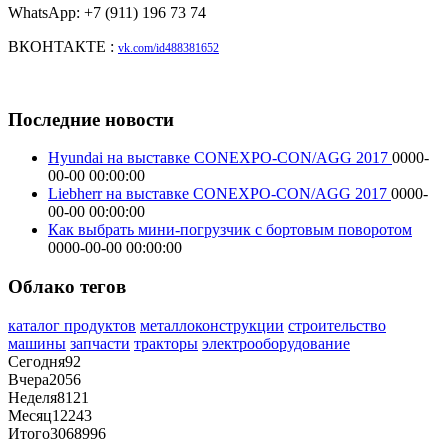
WhatsApp: +7 (911) 196 73 74
ВКОНТАКТЕ :
vk.com/id488381652
Последние новости
Hyundai на выставке CONEXPO-CON/AGG 2017
0000-
00-00 00:00:00
Liebherr на выставке CONEXPO-CON/AGG 2017
0000-
00-00 00:00:00
Как выбрать мини-погрузчик с бортовым поворотом
0000-00-00 00:00:00
Облако тегов
каталог продуктов
металлоконструкции
строительство
машины
запчасти
тракторы
электрооборудование
Сегодня
92
Вчера
2056
Неделя
8121
Месяц
12243
Итого
3068996