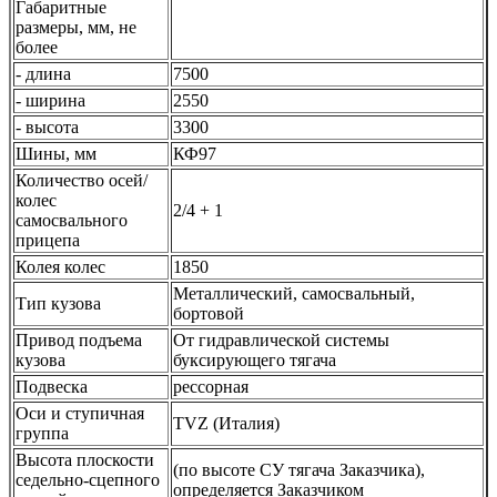
Габаритные
размеры, мм, не
более
- длина
7500
- ширина
2550
- высота
3300
Шины, мм
КФ97
Количество осей/
колес
2/4 + 1
самосвального
прицепа
Колея колес
1850
Металлический, самосвальный,
Тип кузова
бортовой
Привод подъема
От гидравлической системы
кузова
буксирующего тягача
Подвеска
рессорная
Оси и ступичная
TVZ (Италия)
группа
Высота плоскости
(по высоте СУ тягача Заказчика),
седельно-сцепного
определяется Заказчиком