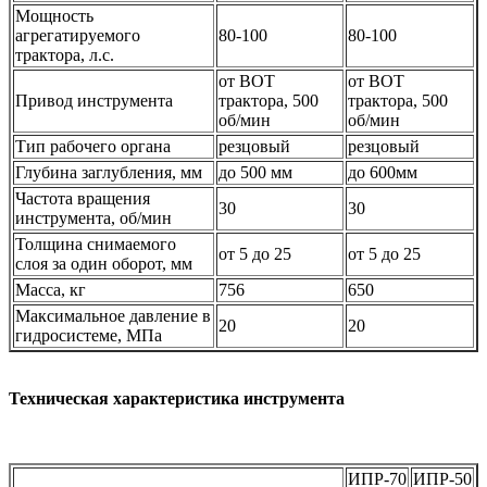
Мощность
агрегатируемого
80-100
80-100
трактора, л.с.
от ВОТ
от ВОТ
Привод инструмента
трактора, 500
трактора, 500
об/мин
об/мин
Тип рабочего органа
резцовый
резцовый
Глубина заглубления, мм
до 500 мм
до 600мм
Частота вращения
30
30
инструмента, об/мин
Толщина снимаемого
от 5 до 25
от 5 до 25
слоя за один оборот, мм
Масса, кг
756
650
Максимальное давление в
20
20
гидросистеме, МПа
Техническая характеристика инструмента
ИПР-70
ИПР-50