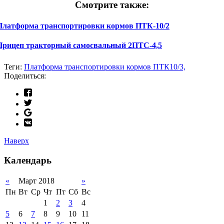
Смотрите также:
Платформа транспортировки кормов ПТК-10/2
Прицеп тракторный самосвальный 2ПТС-4,5
Теги:
Платформа транспортировки кормов ПТК10/3,
Поделиться:
Наверх
Календарь
«
Март 2018
»
Пн
Вт
Ср
Чт
Пт
Сб
Вс
1
2
3
4
5
6
7
8
9
10
11