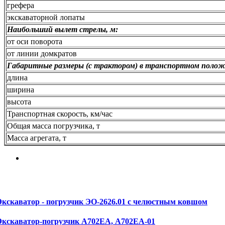
грефера
экскаваторной лопаты
Наибольший вылет стрелы, м:
от оси поворота
от линии домкратов
Габаритные размеры (с трактором) в транспортном полож
длина
ширина
высота
Транспортная скорость, км/час
Общая масса погрузчика, т
Масса агрегата, т
Экскаватор - погрузчик ЭО-2626.01 с челюстным ковшом
Экскаватор-погрузчик А702ЕА, А702ЕА-01