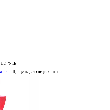
к ПЭ-Ф-1Б
хника
›
Прицепы для спецтехники