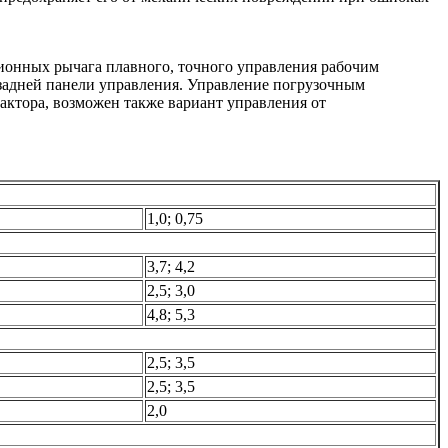
ионных рычага плавного, точного управления рабочим
задней панели управления. Управление погрузочным
актора, возможен также вариант управления от
1,0; 0,75
3,7; 4,2
2,5; 3,0
4,8; 5,3
2,5; 3,5
2,5; 3,5
2,0