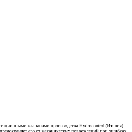
ационными клапанами производства Hydrocontrol (Италия)
 предохраняет его от механических повреждений при ошибках