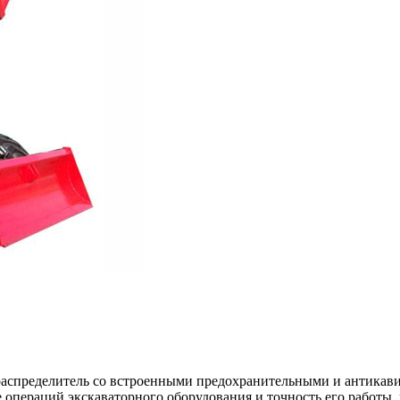
спределитель со встроенными предохранительными и антикавит
 операций экскаваторного оборудования и точность его работы,