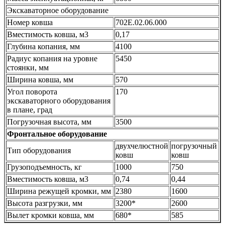
Экскаваторное оборудование
Номер ковша
702Е.02.06.000
Вместимость ковша, м3
0,17
Глубина копания, мм
4100
Радиус копания на уровне
5450
стоянки, мм
Ширина ковша, мм
570
Угол поворота
170
экскаваторного оборудования
в плане, град
Погрузочная высота, мм
3500
Фронтальное оборудование
двухчелюстной
погрузочный
Тип оборудования
ковш
ковш
Грузоподъемность, кг
1000
750
Вместимость ковша, м3
0,74
0,44
Ширина режущей кромки, мм
2380
1600
Высота разгрузки, мм
3200*
2600
Вылет кромки ковша, мм
680*
585