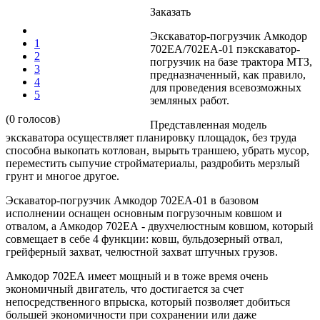
Заказать
Экскаватор-погрузчик Амкодор
1
702ЕА/702ЕА-01 пэкскаватор-
2
погрузчик на базе трактора МТЗ,
3
предназначенный, как правило,
4
для проведения всевозможных
5
земляных работ.
(0 голосов)
Представленная модель
экскаватора осуществляет планировку площадок, без труда
способна выкопать котлован, вырыть траншею, убрать мусор,
переместить сыпучие стройматериалы, раздробить мерзлый
грунт и многое другое.
Эскаватор-погрузчик Амкодор 702ЕА-01 в базовом
исполнении оснащен основным погрузочным ковшом и
отвалом, а Амкодор 702ЕА - двухчелюстным ковшом, который
совмещает в себе 4 функции: ковш, бульдозерный отвал,
грейферный захват, челюстной захват штучных грузов.
Амкодор 702ЕА имеет мощный и в тоже время очень
экономичный двигатель, что достигается за счет
непосредственного впрыска, который позволяет добиться
большей экономичности при сохранении или даже