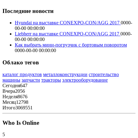
Последние новости
Hyundai на выставке CONEXPO-CON/AGG 2017
0000-
00-00 00:00:00
Liebherr на выставке CONEXPO-CON/AGG 2017
0000-
00-00 00:00:00
Как выбрать мини-погрузчик с бортовым поворотом
0000-00-00 00:00:00
Облако тегов
каталог продуктов
металлоконструкции
строительство
машины
запчасти
тракторы
электрооборудование
Сегодня
647
Вчера
2056
Неделя
8676
Месяц
12798
Итого
3069551
Who Is Online
5