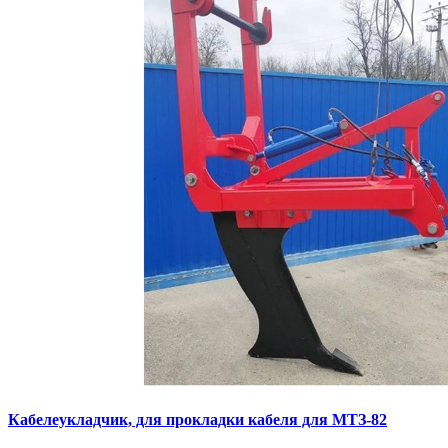
Кaбелeукладчик, для прокладки кабeля для МTЗ-82