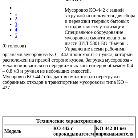
Мусоровоз КО-442 с задней
1
загрузкой используется для сбора
2
и перевозки твердых бытовых
3
отходов к месту утилизации.
4
Специальное оборудование
5
мусоровоза смонтировано на
шасси ЗИЛ-5301 БО "Бычок".
(0 голосов)
Управление всеми рабочими
органами мусоровоза КО – 442 происходит с пульта, который
расположен на правой стороне кузова. Загрузка мусоровоза -
механизированная из передвижных контейнеров объемом 0,4
– 0,8 м3 и ручная из небольших емкостей.
Мусоровоз КО-442 обладает возможностью перегрузки
собранных отходов в транспортные мусоровозы типа КО –
427.
Технические характеристики
КО-442 с
КО-442-01 без
Модель
опрокидывателем
опрокидывателя