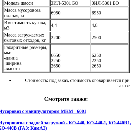
Модель шасси
ЗИЛ-5301 БО
ЗИЛ-5301 БО
Масса мусоровоза
6950
6950
полная, кг
Вместимость кузова,
4,4
4,8
м3
Масса загружаемых
2200
2500
бытовых отходов, кг
Габаритные размеры,
мм:
6650
6250
-длина
2250
2250
-ширина
2650
2650
-высота
Стоимость:
под заказ, стоимость оговаривается при
заказе
Смотрите также:
Мусоровоз с манипулятором MKM - 6001
Мусоровозы с задней загрузкой - КО-440, КО-440-1, КО-440R1,
КО-440В (ГАЗ; КамАЗ)