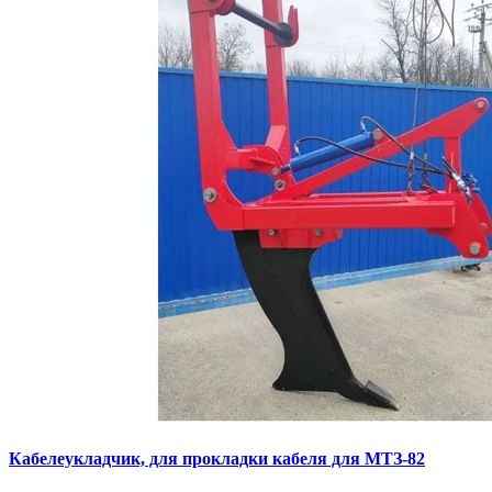
Кaбелeукладчик, для прокладки кабeля для МTЗ-82