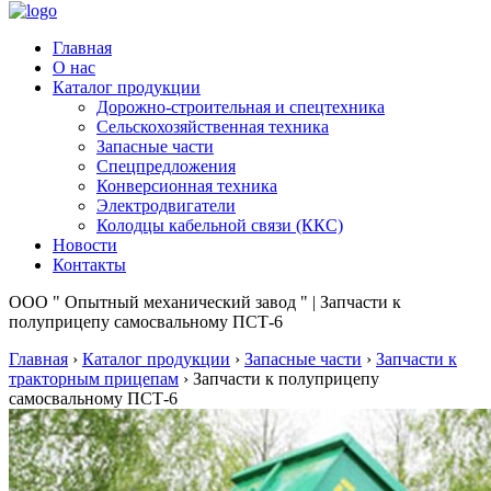
Главная
О нас
Каталог продукции
Дорожно-строительная и спецтехника
Сельскохозяйственная техника
Запасные части
Спецпредложения
Конверсионная техника
Электродвигатели
Колодцы кабельной связи (ККС)
Новости
Контакты
ООО " Опытный механический завод " | Запчасти к
полуприцепу самосвальному ПСТ-6
Главная
›
Каталог продукции
›
Запасные части
›
Запчасти к
тракторным прицепам
›
Запчасти к полуприцепу
самосвальному ПСТ-6