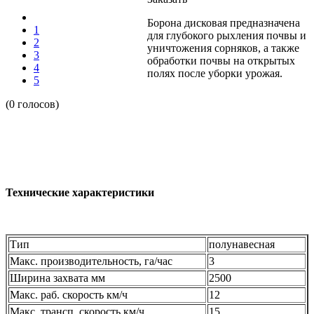
Борона дисковая предназначена
1
для глубокого рыхления почвы и
2
уничтожения сорняков, а также
3
обработки почвы на открытых
4
полях после уборки урожая.
5
(0 голосов)
Технические характеристики
Тип
полунавесная
Макс. производительность, га/час
3
Ширина захвата мм
2500
Макс. раб. скорость км/ч
12
Макс. трансп. скорость км/ч
15