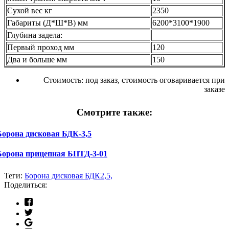
Сухой вес кг
2350
Габариты (Д*Ш*В) мм
6200*3100*1900
Глубина задела:
Первый проход мм
120
Два и больше мм
150
Стоимость:
под заказ, стоимость оговаривается при
заказе
Смотрите также:
Борона дисковая БДК-3,5
Борона прицепная БПТД-3-01
Теги:
Борона дисковая БДК2,5,
Поделиться: