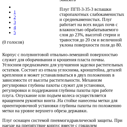
Плуг ПГП-3-35-3 вспашки
1
старопахотных слабокаменистых
2
и среднекаменистых. Плуг
3
работает на всех видах почв с
4
влажностью обрабатываемого
5
слоя до 23%, высотой стерни и
травостоя до 20 см и величиной
(0 голосов)
уклона поверхности поля до 80.
Корпус с полувинтовой отвально-лемешной поверхностью
служит для оборачивания и крошения пласта почвы.
Углосним предназначен для улучшения заделки растительных
остатков. Состоит из отвала углоснима, кронштейна, деталей
крепления и может устанавливаться в двух положениях в
зависимости от высоты растительности. Механизм
регулировки глубины пахоты служит для установки,
регулировки и поддержания глубины пахоты при работе
плуга. Опускание или подъем колеса осуществляется
вращением рукоятки винта .На стойке нанесены метки для
ориенти­ровочной установки глубины пахоты по положению
метки на уровне верхнего обреза державки.
Плуг оснащен системой пневмогидравлической защиты. При
наезде на препятствие корпус вместе с грядилем