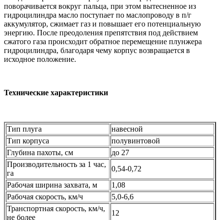
поворачивается вокруг пальца, при этом вытесненное из
гидроцилиндра масло поступает по маслопроводу в п/г
аккумулятор, сжимает газ и повышает его потенциальную
энергию. После преодоления препятствия под действием
сжатого газа происходит обратное перемещение плунжера
гидроцилиндра, благодаря чему корпус возвращается в
исходное положение.
Технические характеристики
Тип плуга
навесной
Тип корпуса
полувинтовой
Глубина пахоты, см
до 27
Производительность за 1 час,
0,54-0,72
га
Рабочая ширина захвата, м
1,08
Рабочая скорость, км/ч
5,0-6,6
Транспортная скорость, км/ч,
12
не более