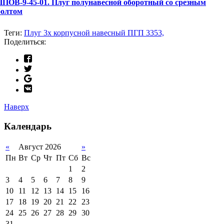
ППОВ-9-45-01. Плуг полунавесной оборотный со срезным
болтом
Теги:
Плуг 3х корпусной навесный ПГП 3353,
Поделиться:
Наверх
Календарь
«
Август 2026
»
Пн
Вт
Ср
Чт
Пт
Сб
Вс
1
2
3
4
5
6
7
8
9
10
11
12
13
14
15
16
17
18
19
20
21
22
23
24
25
26
27
28
29
30
31