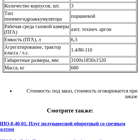
Количество корпусов, шт.
3
Тип
поршневой
пневмогидроаккумулятора
Рабочая среда газовой камеры
азот, технич. аргон
(ПГА)
Емкость (ПГА), л
6,3
Агрегатирование, трактор
1.4/80-110
класса / л.с.
Габаритные размеры, мм:
3100х1850х1520
Масса, кг
680
Стоимость:
под заказ, стоимость оговаривается при
заказе
Смотрите также:
ППО-8-40-01. Плуг полунавесной оборотный со срезным
болтом