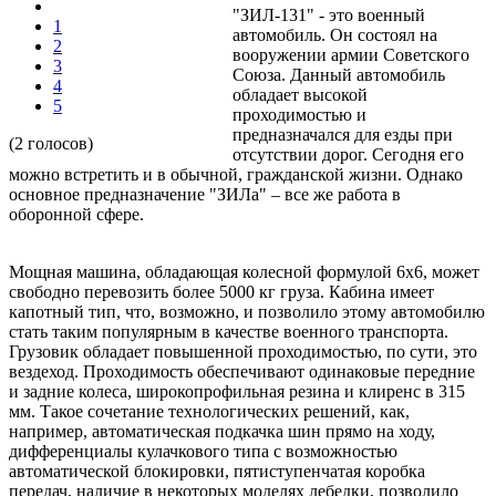
"ЗИЛ-131" - это военный
1
автомобиль. Он состоял на
2
вооружении армии Советского
3
Союза. Данный автомобиль
4
обладает высокой
5
проходимостью и
предназначался для езды при
(2 голосов)
отсутствии дорог. Сегодня его
можно встретить и в обычной, гражданской жизни. Однако
основное предназначение "ЗИЛа" – все же работа в
оборонной сфере.
Мощная машина, обладающая колесной формулой 6x6, может
свободно перевозить более 5000 кг груза. Кабина имеет
капотный тип, что, возможно, и позволило этому автомобилю
стать таким популярным в качестве военного транспорта.
Грузовик обладает повышенной проходимостью, по сути, это
вездеход. Проходимость обеспечивают одинаковые передние
и задние колеса, широкопрофильная резина и клиренс в 315
мм. Такое сочетание технологических решений, как,
например, автоматическая подкачка шин прямо на ходу,
дифференциалы кулачкового типа с возможностью
автоматической блокировки, пятиступенчатая коробка
передач, наличие в некоторых моделях лебедки, позволило