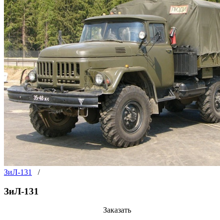
ЗиЛ-131
/
ЗиЛ-131
Заказать