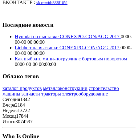
ВКОНТАКТЕ :
vk.com/id488381652
Последние новости
Hyundai на выставке CONEXPO-CON/AGG 2017
0000-
00-00 00:00:00
Liebherr на выставке CONEXPO-CON/AGG 2017
0000-
00-00 00:00:00
Как выбрать мини-погрузчик с бортовым поворотом
0000-00-00 00:00:00
Облако тегов
каталог продуктов
металлоконструкции
строительство
машины
запчасти
тракторы
электрооборудование
Сегодня
1342
Вчера
2184
Неделя
13722
Месяц
17844
Итого
3074597
Who Is Online