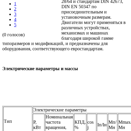
28/64 и стандартам DIN 42673,
1
DIN EN 50347 по
2
присоединительным и
3
установочным размерам.
4
Двигатели могут применяться в
5
различных устройствах,
механизмах и машинах
(0 голосов)
благодаря широкой гамме
типоразмеров и модификаций, и предназначены для
оборудования, соответствующего евростандартам.
Электрические параметры и массы
Электрические параметры
Номинальная
Тип
Р,
частота
КПД,
cos
Мп/
Мmax
Iп/Iн
кВт
вращения,
%
j
Мн
Мн