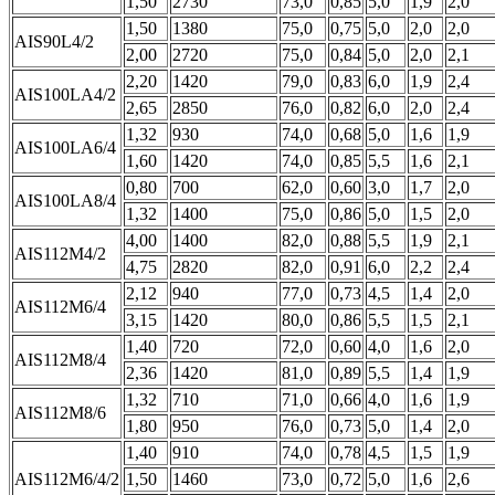
1,50
2730
73,0
0,85
5,0
1,9
2,0
1,50
1380
75,0
0,75
5,0
2,0
2,0
АIS90L4/2
2,00
2720
75,0
0,84
5,0
2,0
2,1
2,20
1420
79,0
0,83
6,0
1,9
2,4
АIS100LА4/2
2,65
2850
76,0
0,82
6,0
2,0
2,4
1,32
930
74,0
0,68
5,0
1,6
1,9
АIS100LА6/4
1,60
1420
74,0
0,85
5,5
1,6
2,1
0,80
700
62,0
0,60
3,0
1,7
2,0
АIS100LА8/4
1,32
1400
75,0
0,86
5,0
1,5
2,0
4,00
1400
82,0
0,88
5,5
1,9
2,1
АIS112М4/2
4,75
2820
82,0
0,91
6,0
2,2
2,4
2,12
940
77,0
0,73
4,5
1,4
2,0
АIS112М6/4
3,15
1420
80,0
0,86
5,5
1,5
2,1
1,40
720
72,0
0,60
4,0
1,6
2,0
АIS112М8/4
2,36
1420
81,0
0,89
5,5
1,4
1,9
1,32
710
71,0
0,66
4,0
1,6
1,9
АIS112М8/6
1,80
950
76,0
0,73
5,0
1,4
2,0
1,40
910
74,0
0,78
4,5
1,5
1,9
АIS112М6/4/2
1,50
1460
73,0
0,72
5,0
1,6
2,6