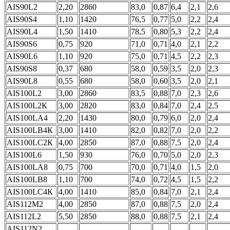
АIS90L2
2,20
2860
83,0
0,87
6,4
2,1
2,6
АIS90S4
1,10
1420
76,5
0,77
5,0
2,2
2,4
АIS90L4
1,50
1410
78,5
0,80
5,3
2,2
2,4
АIS90S6
0,75
920
71,0
0,71
4,0
2,1
2,2
АIS90L6
1,10
920
75,0
0,71
4,5
2,2
2,3
АIS90S8
0,37
680
58,0
0,59
3,5
2,0
2,3
АIS90L8
0,55
680
58,0
0,60
3,5
2,0
2,1
АIS100L2
3,00
2860
83,5
0,88
7,0
2,3
2,6
АIS100L2К
3,00
2820
83,0
0,84
7,0
2,4
2,5
АIS100LА4
2,20
1430
80,0
0,79
6,0
2,0
2,4
АIS100LB4К
3,00
1410
82,0
0,82
7,0
2,0
2,2
АIS100LС2К
4,00
2850
87,0
0,88
7,5
2,0
2,4
АIS100L6
1,50
930
76,0
0,70
5,0
2,0
2,3
АIS100LА8
0,75
700
70,0
0,71
4,0
1,5
2,0
АIS100LВ8
1,10
700
74,0
0,72
4,5
1,5
2,2
АIS100LС4К
4,00
1410
85,0
0,84
7,0
2,1
2,4
АIS112М2
4,00
2850
87,0
0,88
7,5
2,0
2,4
АIS112L2
5,50
2850
88,0
0,88
7,5
2,1
2,4
АIS112N2,