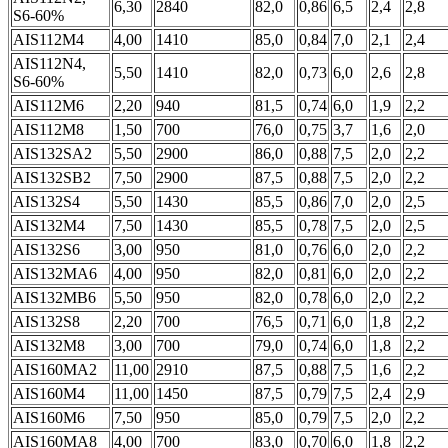
6,30
2840
82,0
0,86
6,5
2,4
2,8
S6-60%
АIS112М4
4,00
1410
85,0
0,84
7,0
2,1
2,4
АIS112N4,
5,50
1410
82,0
0,73
6,0
2,6
2,8
S6-60%
АIS112М6
2,20
940
81,5
0,74
6,0
1,9
2,2
АIS112М8
1,50
700
76,0
0,75
3,7
1,6
2,0
АIS132SА2
5,50
2900
86,0
0,88
7,5
2,0
2,2
АIS132SВ2
7,50
2900
87,5
0,88
7,5
2,0
2,2
АIS132S4
5,50
1430
85,5
0,86
7,0
2,0
2,5
АIS132М4
7,50
1430
85,5
0,78
7,5
2,0
2,5
АIS132S6
3,00
950
81,0
0,76
6,0
2,0
2,2
АIS132МА6
4,00
950
82,0
0,81
6,0
2,0
2,2
АIS132МВ6
5,50
950
82,0
0,78
6,0
2,0
2,2
АIS132S8
2,20
700
76,5
0,71
6,0
1,8
2,2
АIS132М8
3,00
700
79,0
0,74
6,0
1,8
2,2
АIS160МА2
11,00
2910
87,5
0,88
7,5
1,6
2,2
АIS160М4
11,00
1450
87,5
0,79
7,5
2,4
2,9
АIS160М6
7,50
950
85,0
0,79
7,5
2,0
2,2
АIS160МА8
4,00
700
83,0
0,70
6,0
1,8
2,2