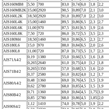
АIS160МВ8
5,50
700
83,0
0,74
6,0
1,8
2,2
АIS160MB2K
15,00
2920
90,5
0,89
7,0
2,1
3,0
АIS160L2K
18,50
2920
91,0
0,89
7,0
2,2
3,0
АIS160L4K
15,00
1460
89,5
0,86
6,5
2,3
2,7
АIS160L6K
11,00
970
87,5
0,81
6,5
1,9
2,6
АIS160L8K
7,50
720
86,0
0,72
5,5
3,5
2,3
АIS180M4
18,50
1460
90,0
0,86
6,5
2,3
2,7
АIS180L6
15,0
970
88,0
0,84
6,5
2,0
2,6
АIS180L8
11,00
720
87,0
0,73
5,5
1,7
2,3
0,19
1380
55,0
0,66
3,5
1,6
1,8
АIS71А4/2
0,265
2640
61,0
0,75
4,0
1,2
1,8
0,265
1350
57,0
0,68
3,5
1,6
2,0
АIS71В4/2
0,37
2580
61,0
0,82
4,0
1,2
1,7
0,48
1360
69,0
0,76
4,5
1,5
1,9
АIS80А4/2
0,62
2780
68,0
0,85
4,5
1,5
1,9
0,71
1360
69,0
0,84
4,5
1,75
1,9
АIS80В4/2
0,85
2780
68,0
0,86
4,5
1,85
2,0
1,12
1410
74,0
0,78
5,0
1,9
2,2
АIS90S4/2