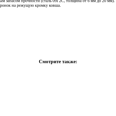
ным запасом прочности
(сталь 09Г2С, толщина от 6 мм до 20 мм).
оронок
на режущую кромку ковша.
.
Смотрите также: