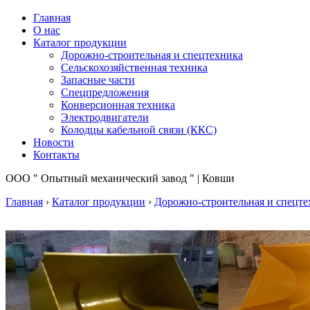
Главная
О нас
Каталог продукции
Дорожно-строительная и спецтехника
Сельскохозяйственная техника
Запасные части
Спецпредложения
Конверсионная техника
Электродвигатели
Колодцы кабельной связи (ККС)
Новости
Контакты
ООО " Опытный механический завод " | Ковши
Главная
›
Каталог продукции
›
Дорожно-строительная и спецте