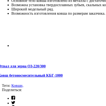
Основное тело ковша изготовлено из металла с достаточ
Возможна установка твердосплавных зубьев, скальных к
Широкий модельный ряд
.
Возможность изготовления ковша по размерам заказчика
Отвал для зерна ОЗ-220/300
Ковш бетоносмесительный КБГ-1000
Теги:
Ковши,
Поделиться: