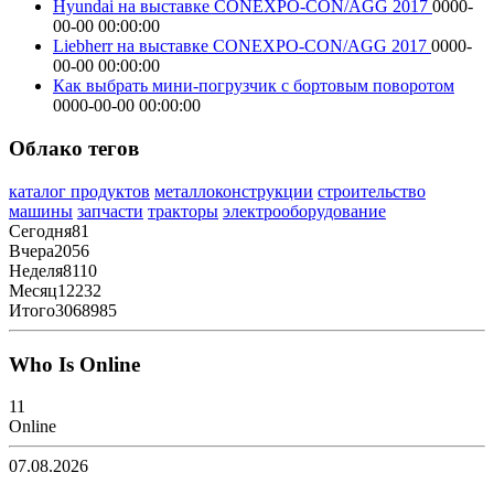
Hyundai на выставке CONEXPO-CON/AGG 2017
0000-
00-00 00:00:00
Liebherr на выставке CONEXPO-CON/AGG 2017
0000-
00-00 00:00:00
Как выбрать мини-погрузчик с бортовым поворотом
0000-00-00 00:00:00
Облако тегов
каталог продуктов
металлоконструкции
строительство
машины
запчасти
тракторы
электрооборудование
Сегодня
81
Вчера
2056
Неделя
8110
Месяц
12232
Итого
3068985
Who Is Online
11
Online
07.08.2026