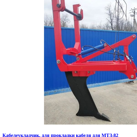
Кaбелeукладчик, для прокладки кабeля для МTЗ-82