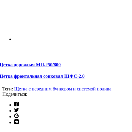
Щетка дорожная МП-250/800
Щетка фронтальная совковая ЩФС-2,0
Теги:
Щетка с передним бункером и системой полива,
Поделиться: