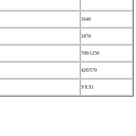
1640
1870
700/1250
420/570
УХЛ1