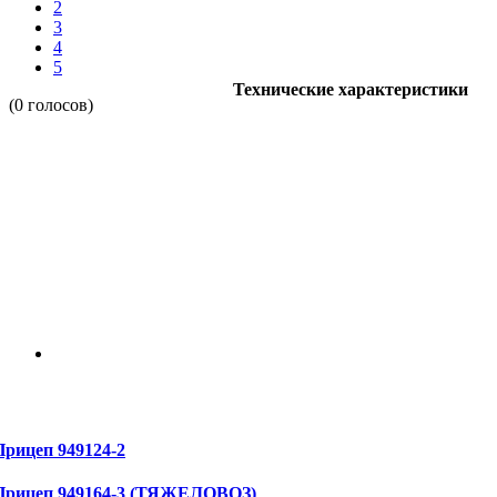
2
3
4
5
Технические характеристики
(0 голосов)
Прицеп 949124-2
Прицеп 949164-3 (ТЯЖЕЛОВОЗ)