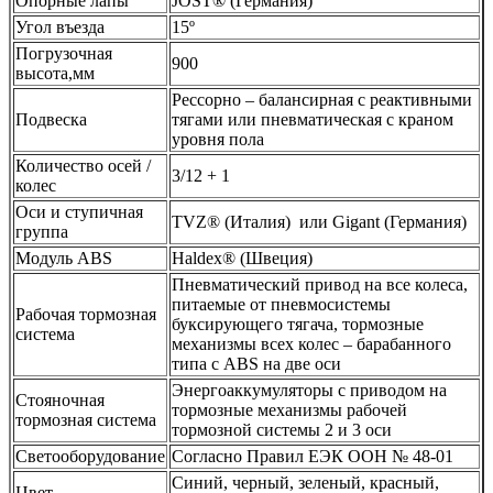
Опорные лапы
JOST® (Германия)
Угол въезда
15º
Погрузочная
900
высота,мм
Рессорно – балансирная с реактивными
Подвеска
тягами или пневматическая с краном
уровня пола
Количество осей /
3/12 + 1
колес
Оси и ступичная
TVZ® (Италия) или Gigant (Германия)
группа
Модуль ABS
Haldex® (Швеция)
Пневматический привод на все колеса,
питаемые от пневмосистемы
Рабочая тормозная
буксирующего тягача, тормозные
система
механизмы всех колес – барабанного
типа с ABS на две оси
Энергоаккумуляторы с приводом на
Стояночная
тормозные механизмы рабочей
тормозная система
тормозной системы 2 и 3 оси
Светооборудование
Согласно Правил ЕЭК ООН № 48-01
Синий, черный, зеленый, красный,
Цвет