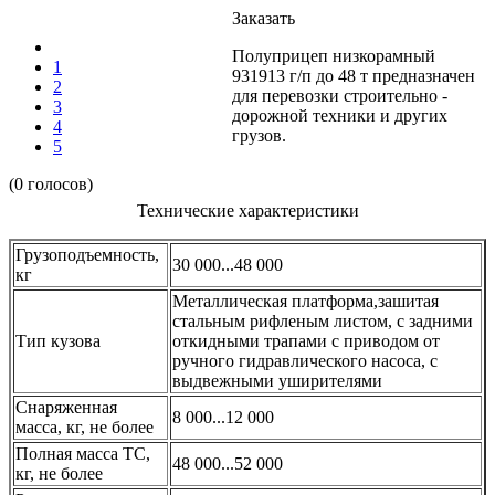
Заказать
Полуприцеп низкорамный
1
931913 г/п до 48 т предназначен
2
для перевозки строительно -
3
дорожной техники и других
4
грузов.
5
(0 голосов)
Технические характеристики
Грузоподъемность,
30 000...48 000
кг
Металлическая платформа,зашитая
стальным рифленым листом, с задними
Тип кузова
откидными трапами с приводом от
ручного гидравлического насоса, с
выдвежными уширителями
Снаряженная
8 000...12 000
масса, кг, не более
Полная масса ТС,
48 000...52 000
кг, не более